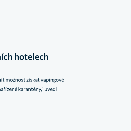
ích hotelech
mít možnost získat vapingové
nařízené karantény,” uvedl