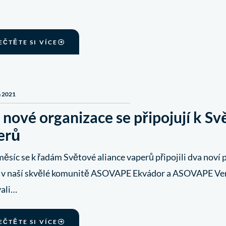
EČTĚTE SI VÍCE
a 2021
nové organizace se připojují k Sv
erů
ěsíc se k řadám Světové aliance vaperů připojili dva noví 
 v naší skvělé komunitě ASOVAPE Ekvádor a ASOVAPE Ven
vali…
EČTĚTE SI VÍCE