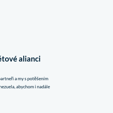
ětové alianci
partneři a my s potěšením
ezuela, abychom i nadále