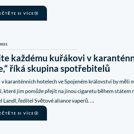
EČTĚTE SI VÍCE
 2021
jte každému kuřákovi v karanténn
,“ říká skupina spotřebitelů
i v karanténních hotelech ve Spojeném království by měli 
í, které jim pomůže přejít na jinou cigaretu během státem 
 Landl, ředitel Světové aliance vaperů. …
EČTĚTE SI VÍCE