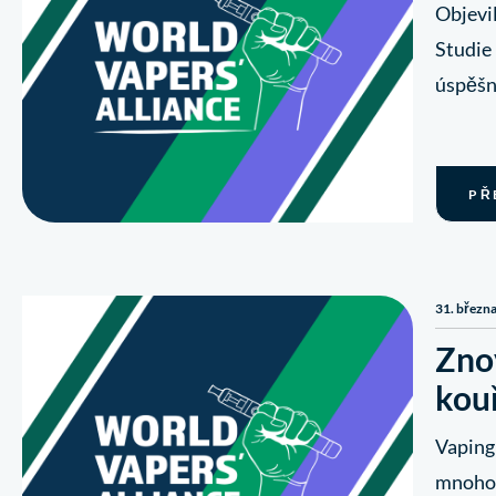
Objevil
Studie 
úspěšně
PŘ
31. březn
Zno
kouř
Vaping 
mnoho 