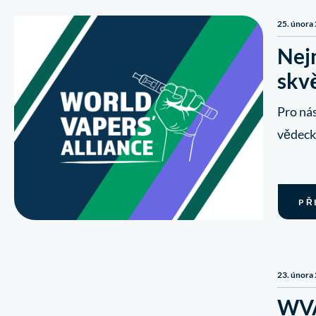
25. února
Nejn
skv
Pro nás
vědecký
PŘ
23. února
WVA