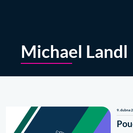
O nás
Michael Landl
9. dubna 
Pouč