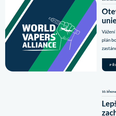
Ote
uni
Vážení
plán bo
zastánc
PŘ
10. březn
Lepš
zac