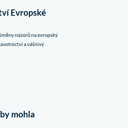
tví Evropské
 výměny názorů na evropský
ravotnictví a vášnivý
t by mohla