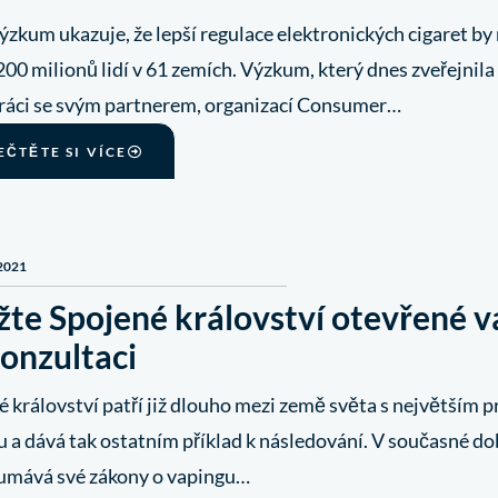
zkum ukazuje, že lepší regulace elektronických cigaret by
00 milionů lidí v 61 zemích. Výzkum, který dnes zveřejnila
ráci se svým partnerem, organizací Consumer…
EČTĚTE SI VÍCE
 2021
žte Spojené království otevřené 
konzultaci
é království patří již dlouho mezi země světa s největším
 a dává tak ostatním příklad k následování. V současné do
umává své zákony o vapingu…