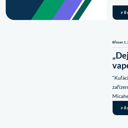
PŘ
Březen 1,
„De
vape
“Kuřác
zařízen
Micahel
PŘ