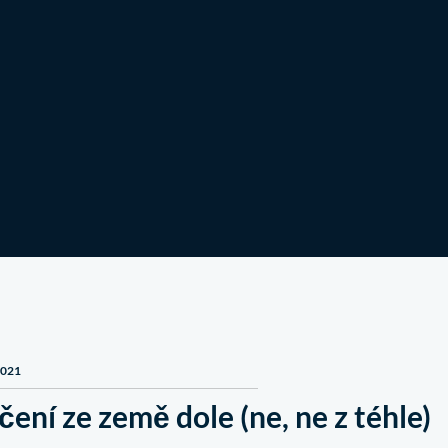
Zapojte se
Novinky a příběhy
2021
ení ze země dole (ne, ne z téhle)