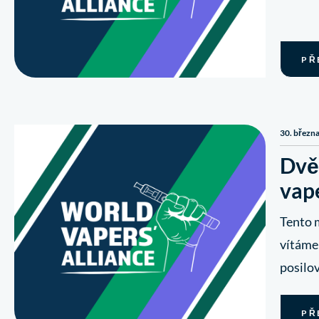
PŘ
30. březn
Dvě 
vap
Tento m
vítáme
posilo
PŘ