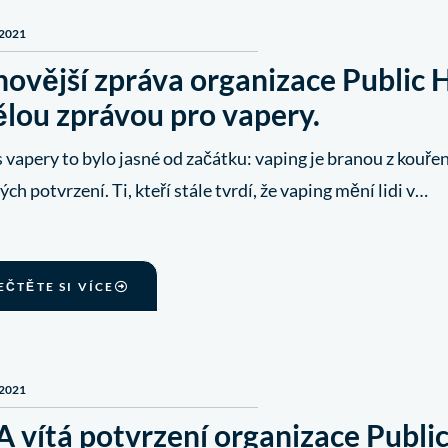
 2021
ovější zpráva organizace Public 
ělou zprávou pro vapery.
 vapery to bylo jasné od začátku: vaping je branou z kouřen
ch potvrzení. Ti, kteří stále tvrdí, že vaping mění lidi v…
EČTĚTE SI VÍCE
 2021
 vítá potvrzení organizace Public