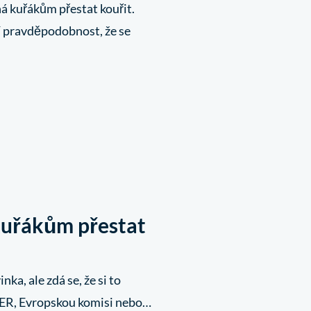
há kuřákům přestat kouřit.
ší pravděpodobnost, že se
kuřákům přestat
ka, ale zdá se, že si to
EER, Evropskou komisi nebo…