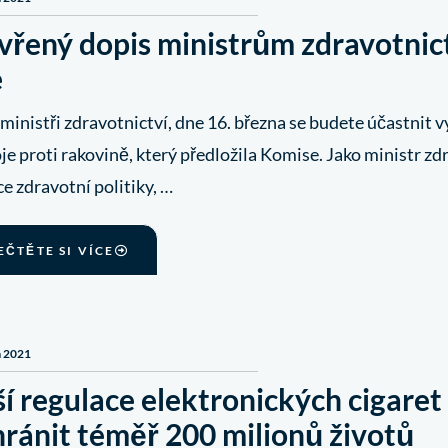
vřený dopis ministrům zdravotnic
e
 ministři zdravotnictví, dne 16. března se budete účastnit
je proti rakovině, který předložila Komise. Jako ministr zd
e zdravotní politiky, …
EČTĚTE SI VÍCE
a 2021
í regulace elektronických cigare
hránit téměř 200 milionů životů