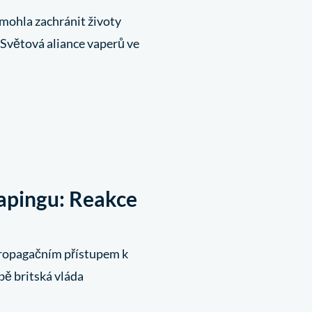
 mohla zachránit životy
 Světová aliance vaperů ve
vapingu: Reakce
 propagačním přístupem k
bě britská vláda