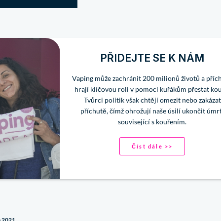
PŘIDEJTE SE K NÁM
Vaping může zachránit 200 milionů životů a příc
hrají klíčovou roli v pomoci kuřákům přestat kou
Tvůrci politik však chtějí omezit nebo zakázat
příchutě, čímž ohrožují naše úsilí ukončit úmr
související s kouřením.
Číst dále >>
a 2021