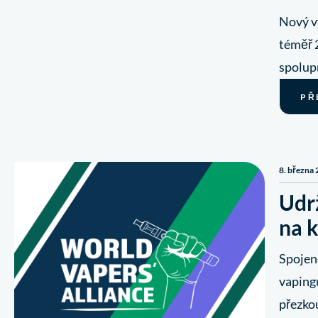
Nový vý
téměř 2
spolup
PŘ
8. března
Udr
na 
Spojen
vapingu
přezko