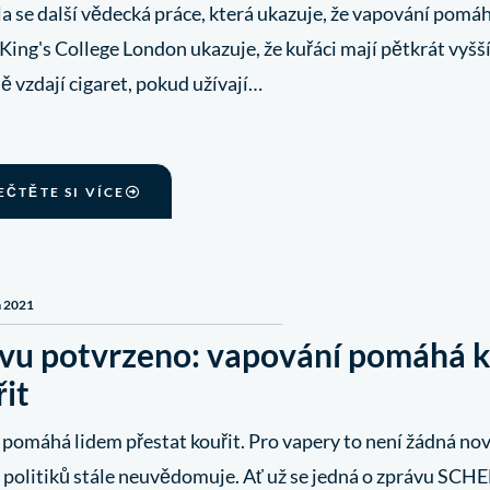
a se další vědecká práce, která ukazuje, že vapování pomá
King's College London ukazuje, že kuřáci mají pětkrát vyš
 vzdají cigaret, pokud užívají…
EČTĚTE SI VÍCE
a 2021
vu potvrzeno: vapování pomáhá 
it
pomáhá lidem přestat kouřit. Pro vapery to není žádná novin
politiků stále neuvědomuje. Ať už se jedná o zprávu SCH