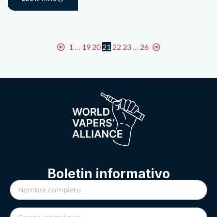
1
…
19
20
21
22
23
…
26
Boletin informativo