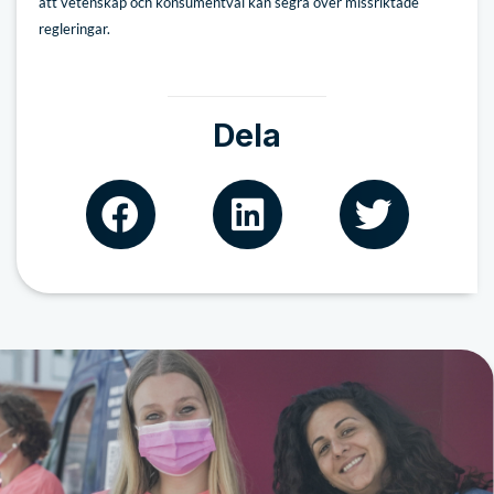
att vetenskap och konsumentval kan segra över missriktade
regleringar.
Dela