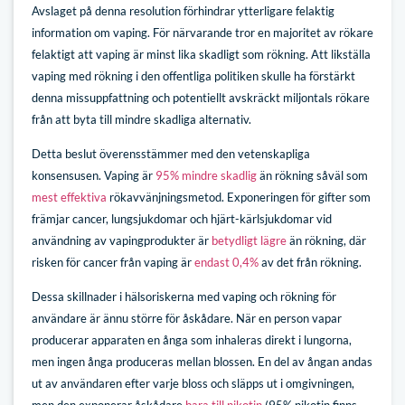
Avslaget på denna resolution förhindrar ytterligare felaktig
information om vaping. För närvarande tror en majoritet av rökare
felaktigt att vaping är minst lika skadligt som rökning. Att likställa
vaping med rökning i den offentliga politiken skulle ha förstärkt
denna missuppfattning och potentiellt avskräckt miljontals rökare
från att byta till mindre skadliga alternativ.
Detta beslut överensstämmer med den vetenskapliga
konsensusen. Vaping är
95% mindre skadlig
än rökning såväl som
mest effektiva
rökavvänjningsmetod. Exponeringen för gifter som
främjar cancer, lungsjukdomar och hjärt-kärlsjukdomar vid
användning av vapingprodukter är
betydligt lägre
än rökning, där
risken för cancer från vaping är
endast 0,4%
av det från rökning.
Dessa skillnader i hälsoriskerna med vaping och rökning för
användare är ännu större för åskådare. När en person vapar
producerar apparaten en ånga som inhaleras direkt i lungorna,
men ingen ånga produceras mellan blossen. En del av ångan andas
ut av användaren efter varje bloss och släpps ut i omgivningen,