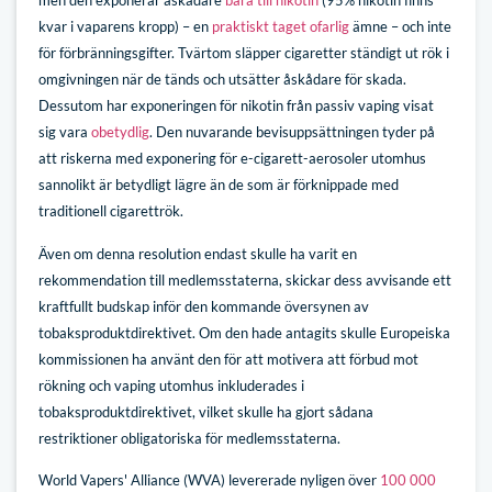
men den exponerar åskådare
bara till nikotin
(95% nikotin finns
kvar i vaparens kropp) – en
praktiskt taget ofarlig
ämne – och inte
för förbränningsgifter. Tvärtom släpper cigaretter ständigt ut rök i
omgivningen när de tänds och utsätter åskådare för skada.
Dessutom har exponeringen för nikotin från passiv vaping visat
sig vara
obetydlig
. Den nuvarande bevisuppsättningen tyder på
att riskerna med exponering för e-cigarett-aerosoler utomhus
sannolikt är betydligt lägre än de som är förknippade med
traditionell cigarettrök.
Även om denna resolution endast skulle ha varit en
rekommendation till medlemsstaterna, skickar dess avvisande ett
kraftfullt budskap inför den kommande översynen av
tobaksproduktdirektivet. Om den hade antagits skulle Europeiska
kommissionen ha använt den för att motivera att förbud mot
rökning och vaping utomhus inkluderades i
tobaksproduktdirektivet, vilket skulle ha gjort sådana
restriktioner obligatoriska för medlemsstaterna.
World Vapers' Alliance (WVA) levererade nyligen över
100 000