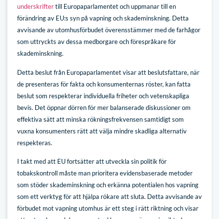
underskrifter
till Europaparlamentet och uppmanar till en
förändring av EU:s syn på vapning och skademinskning. Detta
avvisande av utomhusförbudet överensstämmer med de farhågor
som uttryckts av dessa medborgare och förespråkare för
skademinskning.
Detta beslut från Europaparlamentet visar att beslutsfattare, när
de presenteras för fakta och konsumenternas röster, kan fatta
beslut som respekterar individuella friheter och vetenskapliga
bevis. Det öppnar dörren för mer balanserade diskussioner om
effektiva sätt att minska rökningsfrekvensen samtidigt som
vuxna konsumenters rätt att välja mindre skadliga alternativ
respekteras.
I takt med att EU fortsätter att utveckla sin politik för
tobakskontroll måste man prioritera evidensbaserade metoder
som stöder skademinskning och erkänna potentialen hos vapning
som ett verktyg för att hjälpa rökare att sluta. Detta avvisande av
förbudet mot vapning utomhus är ett steg i rätt riktning och visar