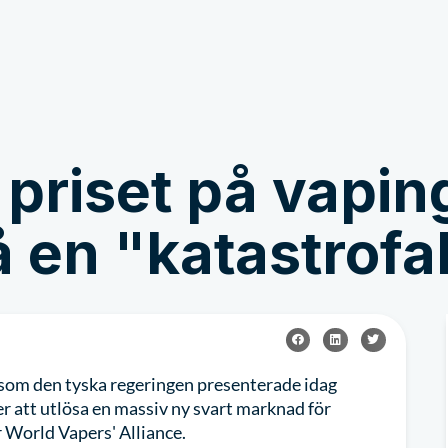
Bli involverad
Nyheter och berättels
 priset på vapi
 en "katastrofal 
som den tyska regeringen presenterade idag
r att utlösa en massiv ny svart marknad för
r World Vapers' Alliance.