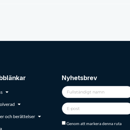
bblänkar
Nyhetsbrev
ss
volverad
er och berättelser
Genom att markera denna ruta
a