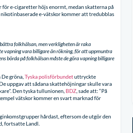
or för e-cigaretter höjs enormt, medan skatterna på
 på nikotinbaserade e-vätskor kommer att tredubblas
bättra folkhälsan, men verkligheten är raka
e vapning vara billigare än rökning, för att uppmuntra
ens börda på folkhälsan måste de göra vapning billigare
h De gröna,
Tyska polisförbundet
uttryckte
 De uppgav att sådana skattehöjningar skulle vara
kare". Den tyska tullunionen,
BDZ
, sade att: “På
exempel vätskor kommer en svart marknad för
ginkomstgrupper hårdast, eftersom de utgör den
, fortsatte Landl.