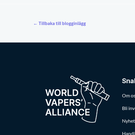
← Tillbaka till blogginlägg
Sna
Om o
Bli in
Nyhet
Handl