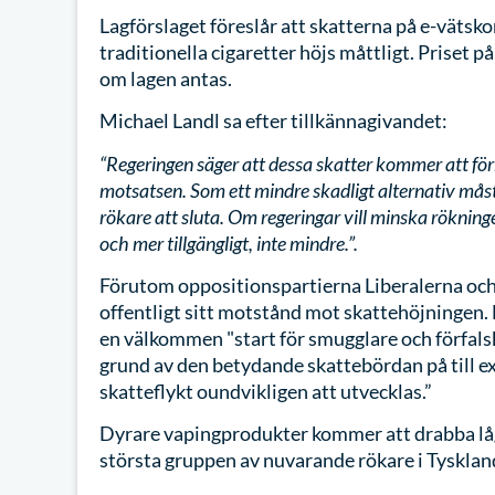
Lagförslaget föreslår att skatterna på e-vätsk
traditionella cigaretter höjs måttligt. Priset
om lagen antas.
Michael Landl sa efter tillkännagivandet:
“Regeringen säger att dessa skatter kommer att för
motsatsen. Som ett mindre skadligt alternativ måst
rökare att sluta. Om regeringar vill minska rökning
och mer tillgängligt, inte mindre.”.
Förutom oppositionspartierna Liberalerna oc
offentligt sitt motstånd mot skattehöjningen.
en välkommen "start för smugglare och förfals
grund av den betydande skattebördan på till 
skatteflykt oundvikligen att utvecklas.”
Dyrare vapingprodukter kommer att drabba lå
största gruppen av nuvarande rökare i Tyskland