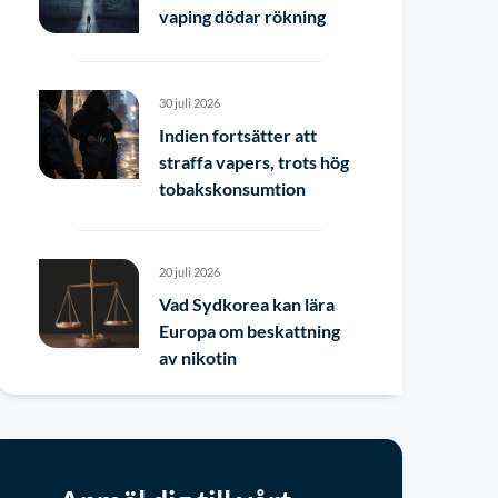
vaping dödar rökning
30 juli 2026
Indien fortsätter att
straffa vapers, trots hög
tobakskonsumtion
20 juli 2026
Vad Sydkorea kan lära
Europa om beskattning
av nikotin