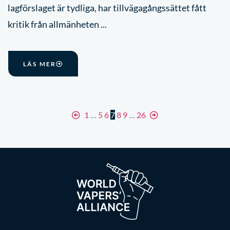
lagförslaget är tydliga, har tillvägagångssättet fått
kritik från allmänheten ...
LÄS MER
1
…
5
6
7
8
9
…
26