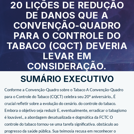
20 LIÇÕES DE REDUÇÃO
DE DANOS QUE A
CONVENÇÃO-QUADRO
PARA O CONTROLE DO
TABACO (CQCT) DEVERIA
LEVAR EM
CONSIDERAÇÃO.
SUMÁRIO EXECUTIVO
Conforme a Convenção-Quadro sobre o Tabaco
A Convenção-Quadro
para o Controle do Tabaco (CQCT) celebra seu 20º aniversário.,
É
crucial refletir sobre a evolução do cenário.
do controle do tabaco.
Embora o objetivo seja reduzir
E, eventualmente, erradicar o tabagismo
é louvável.,
a abordagem desatualizada e dogmática da FCTC
O
controle do tabaco tornou-se uma tarefa significativa.
obstáculo ao
progresso da saúde pública. Sua teimosia
recusa em reconhecer o