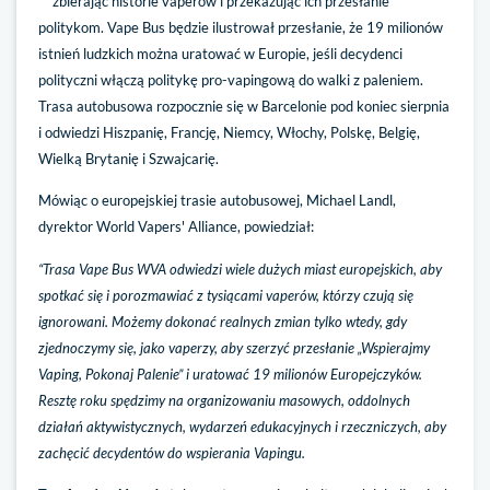
zbierając historie vaperów i przekazując ich przesłanie
politykom. Vape Bus będzie ilustrował przesłanie, że 19 milionów
istnień ludzkich można uratować w Europie, jeśli decydenci
polityczni włączą politykę pro-vapingową do walki z paleniem.
Trasa autobusowa rozpocznie się w Barcelonie pod koniec sierpnia
i odwiedzi Hiszpanię, Francję, Niemcy, Włochy, Polskę, Belgię,
Wielką Brytanię i Szwajcarię.
Mówiąc o europejskiej trasie autobusowej, Michael Landl,
dyrektor World Vapers' Alliance, powiedział:
“Trasa Vape Bus WVA odwiedzi wiele dużych miast europejskich, aby
spotkać się i porozmawiać z tysiącami vaperów, którzy czują się
ignorowani. Możemy dokonać realnych zmian tylko wtedy, gdy
zjednoczymy się, jako vaperzy, aby szerzyć przesłanie „Wspierajmy
Vaping, Pokonaj Palenie” i uratować 19 milionów Europejczyków.
Resztę roku spędzimy na organizowaniu masowych, oddolnych
działań aktywistycznych, wydarzeń edukacyjnych i rzeczniczych, aby
zachęcić decydentów do wspierania Vapingu.