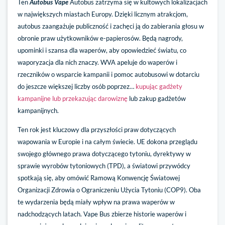
Ten
Autobus Vape
Autobus zatrzyma się w kultowych lokalizacjach
w największych miastach Europy. Dzięki licznym atrakcjom,
autobus zaangażuje publiczność i zachęci ją do zabierania głosu w
obronie praw użytkowników e-papierosów. Będą nagrody,
upominki i szansa dla waperów, aby opowiedzieć światu, co
waporyzacja dla nich znaczy. WVA apeluje do waperów i
rzeczników o wsparcie kampanii i pomoc autobusowi w dotarciu
do jeszcze większej liczby osób poprzez…
kupując gadżety
kampanijne lub przekazując darowiznę
lub zakup gadżetów
kampanijnych.
Ten rok jest kluczowy dla przyszłości praw dotyczących
wapowania w Europie i na całym świecie. UE dokona przeglądu
swojego głównego prawa dotyczącego tytoniu, dyrektywy w
sprawie wyrobów tytoniowych (TPD), a światowi przywódcy
spotkają się, aby omówić Ramową Konwencję Światowej
Organizacji Zdrowia o Ograniczeniu Użycia Tytoniu (COP9). Oba
te wydarzenia będą miały wpływ na prawa waperów w
nadchodzących latach. Vape Bus zbierze historie waperów i