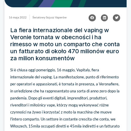
16 maja 2022
Światowy Sojusz Vaperów
La fiera internazionale del vaping w
Veronie tornata w obecności i ha
rimesso w moto un comparto che conta
un fatturato di około 470 milionów euro
za milion konsumentów
Si è chiusa oggi pomeriggio, 16 maggio, Vapitaly, fiera
internazionale del vaping. La manifestazione, punto di riferimento
per operatori e appassionati, è tornata in presenza, a Veronafiere,
in un'edizione che ha rappresentato una sorta di anno zero dopo la
pandemia. Dopo gli eventi digitali, imprenditori, produttori,
rivenditori i miłośnicy vape, którzy mogą wykonywać różne
czynności na żywo i korzystać z moto la macchina che muove
l'intero comparto. Un settore in costante crescita che conta, we
Włoszech, 15mila occupati diretti e 45mila indiretti e un fatturato