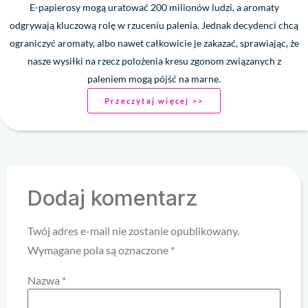
E-papierosy mogą uratować 200 milionów ludzi, a aromaty
odgrywają kluczową rolę w rzuceniu palenia. Jednak decydenci chcą
ograniczyć aromaty, albo nawet całkowicie je zakazać, sprawiając, że
nasze wysiłki na rzecz polożenia kresu zgonom związanych z
paleniem mogą pójść na marne.
Przeczytaj więcej >>
Dodaj komentarz
Twój adres e-mail nie zostanie opublikowany.
Wymagane pola są oznaczone
*
Nazwa
*