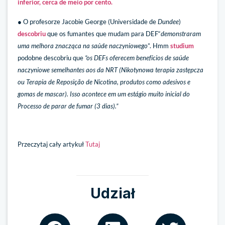
inferior, cerca de meio por cento.
● O profesorze Jacobie George (Universidade de
Dundee
)
descobriu
que os fumantes que mudam para DEF“
demonstraram
uma melhora znacząca na saúde naczyniowego
”. Hmm
studium
podobne descobriu que
“os DEFs oferecem benefícios de saúde
naczyniowe semelhantes aos da NRT (Nikotynowa terapia zastępcza
ou Terapia de Reposição de Nicotina, produtos como adesivos e
gomas de mascar). Isso acontece em um estágio muito inicial do
Processo de parar de fumar (3 dias).”
Przeczytaj cały artykuł
Tutaj
Udział