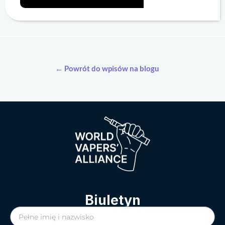
← Powrót do wpisów na blogu
Biuletyn