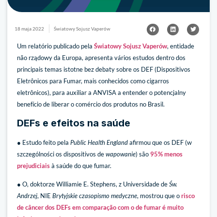
18 maja 2022
Światowy Sojusz Vaperów
Um relatório publicado pela
Światowy Sojusz Vaperów
, entidade
não rządowy da Europa, apresenta vários estudos dentro dos
principais temas istotne bez debaty sobre os DEF (Dispositivos
Eletrônicos para Fumar, mais conhecidos como cigarros
eletrônicos), para auxiliar a ANVISA a entender o potencjalny
benefício de liberar o comércio dos produtos no Brasil.
DEFs e efeitos na saúde
● Estudo feito pela
Public Health England
afirmou que os DEF (w
szczególności os dispositivos de
wapowanie
) são
95% menos
prejudiciais
à saúde do que fumar.
● O, doktorze Williamie E. Stephens, z Universidade de
Św.
Andrzej
, NIE
Brytyjskie czasopismo medyczne
, mostrou que o
risco
de câncer dos DEFs em comparação com o de fumar é muito