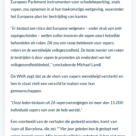
Europees Parlement instrumenten voor schadebeperking, zoals
vapen, zou opnemen in al hun toekomstige wetgeving, waaronder
het Europese plan ter bestrijding van kanker.
“
Er bestaat een risico dat Europese wetgevers – onder druk van anti-
vapingactivisten – wetten zullen invoeren die vapen exact hetzelfde
behandelen als roken. Dit zou een ramp betekenen voor vapers,
rokers en de wereldwijde volksgezondheid. De beste manier om roken
te bestrijden is door vapen te promoten als onderdeel van het
volksgezondheidsbeleid.
,” concludeerde Michael Landl.
De WVA zegt dat ze de stem van vapers wereldwijd versterkt en
hen in staat stelt een verschil te maken voor hun
gemeenschappen.
“
Onze leden bestaan uit 26 vapersverenigingen en meer dan 15.000
individuele vapers van over de hele wereld.
.”
Een voorbeeld van de verhalen die gedeeld worden, komt van
Juan uit Barcelona, die zei: "“
Vier jaar geleden ben ik gestopt met
roken dankzij vapen. Mijn levenskwaliteit is verbeterd, ik ben niet meer