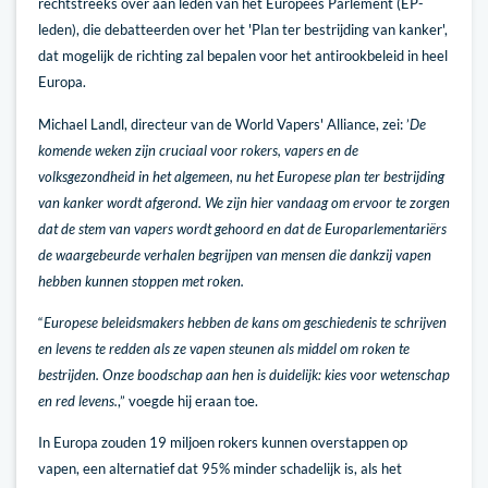
rechtstreeks over aan leden van het Europees Parlement (EP-
leden), die debatteerden over het 'Plan ter bestrijding van kanker',
dat mogelijk de richting zal bepalen voor het antirookbeleid in heel
Europa.
Michael Landl, directeur van de World Vapers' Alliance, zei: ’
De
komende weken zijn cruciaal voor rokers, vapers en de
volksgezondheid in het algemeen, nu het Europese plan ter bestrijding
van kanker wordt afgerond. We zijn hier vandaag om ervoor te zorgen
dat de stem van vapers wordt gehoord en dat de Europarlementariërs
de waargebeurde verhalen begrijpen van mensen die dankzij vapen
hebben kunnen stoppen met roken.
“
Europese beleidsmakers hebben de kans om geschiedenis te schrijven
en levens te redden als ze vapen steunen als middel om roken te
bestrijden. Onze boodschap aan hen is duidelijk: kies voor wetenschap
en red levens.
,” voegde hij eraan toe.
In Europa zouden 19 miljoen rokers kunnen overstappen op
vapen, een alternatief dat 95% minder schadelijk is, als het