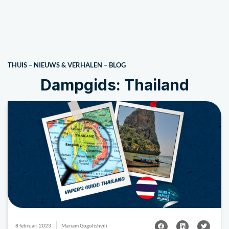
THUIS
–
NIEUWS & VERHALEN
–
BLOG
Dampgids: Thailand
8 februari 2023
Mariam Gogolishvili