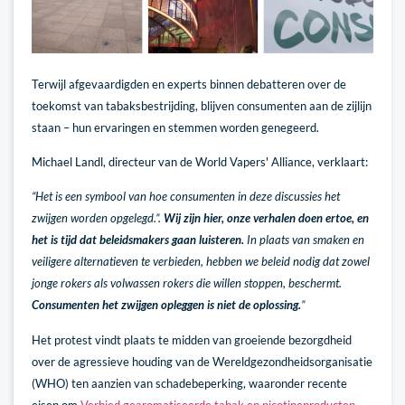
Terwijl afgevaardigden en experts binnen debatteren over de
toekomst van tabaksbestrijding, blijven consumenten aan de zijlijn
staan – hun ervaringen en stemmen worden genegeerd.
Michael Landl, directeur van de World Vapers' Alliance, verklaart:
“Het is een symbool van hoe consumenten in deze discussies het
zwijgen worden opgelegd.”.
Wij zijn hier, onze verhalen doen ertoe, en
het is tijd dat beleidsmakers gaan luisteren.
In plaats van smaken en
veiligere alternatieven te verbieden, hebben we beleid nodig dat zowel
jonge rokers als volwassen rokers die willen stoppen, beschermt.
Consumenten het zwijgen opleggen is niet de oplossing.
”
Het protest vindt plaats te midden van groeiende bezorgdheid
over de agressieve houding van de Wereldgezondheidsorganisatie
(WHO) ten aanzien van schadebeperking, waaronder recente
eisen om
Verbied gearomatiseerde tabak en nicotineproducten.
.