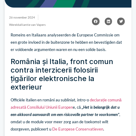
26 november 2024
Wereldalliantie van Vapers
Romeins en Italiaans analyseerden de Europese Commissie om
een grote invloed in de buitenzone te hebben en bevestigden dat
er voldoende argumenten waren en nu een solide basis.
România și Italia, front comun
contra interzicerii folosirii
țigărilor elektronische la
exterieur
Officiële italien en români au subliniat, intro-o
declarație comună
adresată Consiliului Uniunii Europen
e, că
„Het is belangrijk dat u
een akkoord aanvaardt om een risicovolle partner te voorkomen”
,
omdat u de module voor meer zorg aan de toekomst wilt
doorgeven, publiceert u
De Europese Conservatieven
.