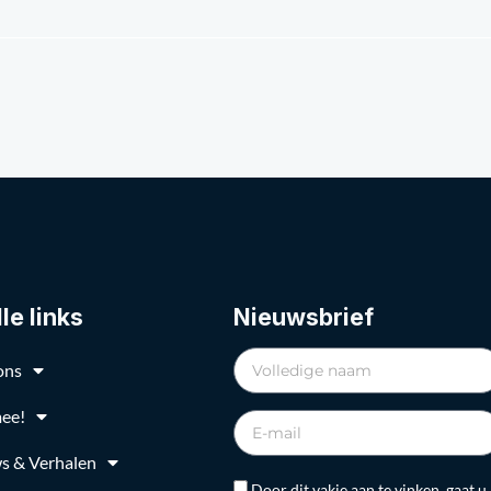
le links
Nieuwsbrief
ons
ee!
s & Verhalen
Door dit vakje aan te vinken, gaat u