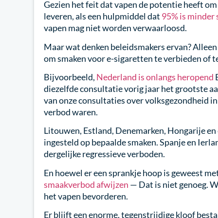
Gezien het feit dat vapen de potentie heeft o
leveren, als een hulpmiddel dat
95% is minder 
vapen mag niet worden verwaarloosd.
Maar wat denken beleidsmakers ervan? Alleen 
om smaken voor e-sigaretten te verbieden of t
Bijvoorbeeld,
Nederland is onlangs heropend
E
diezelfde consultatie vorig jaar het grootste a
van onze consultaties over volksgezondheid i
verbod waren.
Litouwen, Estland, Denemarken, Hongarije en 
ingesteld op bepaalde smaken. Spanje en Ierl
dergelijke regressieve verboden.
En hoewel er een sprankje hoop is geweest met
smaakverbod afwijzen
—
Dat is niet genoeg. 
het vapen bevorderen.
Er blijft een enorme, tegenstrijdige kloof be