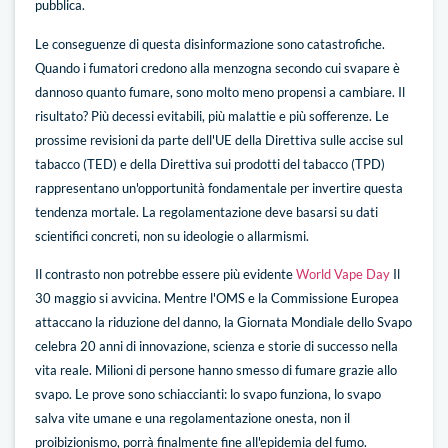
pubblica.
Le conseguenze di questa disinformazione sono catastrofiche.
Quando i fumatori credono alla menzogna secondo cui svapare è
dannoso quanto fumare, sono molto meno propensi a cambiare. Il
risultato? Più decessi evitabili, più malattie e più sofferenze. Le
prossime revisioni da parte dell'UE della Direttiva sulle accise sul
tabacco (TED) e della Direttiva sui prodotti del tabacco (TPD)
rappresentano un'opportunità fondamentale per invertire questa
tendenza mortale. La regolamentazione deve basarsi su dati
scientifici concreti, non su ideologie o allarmismi.
Il contrasto non potrebbe essere più evidente
World Vape Day
Il
30 maggio si avvicina. Mentre l'OMS e la Commissione Europea
attaccano la riduzione del danno, la Giornata Mondiale dello Svapo
celebra 20 anni di innovazione, scienza e storie di successo nella
vita reale. Milioni di persone hanno smesso di fumare grazie allo
svapo. Le prove sono schiaccianti: lo svapo funziona, lo svapo
salva vite umane e una regolamentazione onesta, non il
proibizionismo, porrà finalmente fine all'epidemia del fumo.