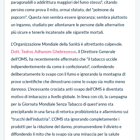
paragonabili o addirittura maggiori del fumo stesso", citando
persino come prova il mito, ormai sfatato, del "polmone da
popcorn". Questa non sembra essere ignoranza; sembra piuttosto
un inganno, studiato per allontanare le persone dalle alternative
più sicure e tenerle incatenate alle sigarette mortali.
L'Organizzazione Mondiale della Sanità è altrettanto colpevole.
Dott. Tedros Adhanom Ghebreyesus
, il Direttore Generale
dell'OMS, ha recentemente affermato che "il tabacco uccide
indipendentemente da come è confezionato", confondendo
deliberatamente lo svapo con il fumo e ignorando la montagna di
prove scientifiche che dimostrano come lo svapo sia molto meno
dannoso. L'incessante crociata anti-svapo dell'OMS è diventata
motivo di imbarazzo a livello globale. In linea con ciò, la campagna
per la Giornata Mondiale Senza Tabacco di quest'anno sta
precipitando in una farsa di retorica proibizionista e allarmismo sui
"trucchi dell'industria". L'OMS sta ignorando completamente i
prodotti per la riduzione del danno, promuovendone il divieto e
diffondendo il mito che lo svapo sia una minaccia per la salute