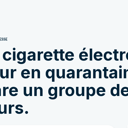
Être impliqué
Nouvelles et histoire
ESSE
cigarette élect
r en quarantain
lare un groupe d
rs.