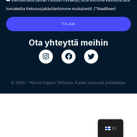
lomaketta tietosuojakäytäntömme mukaisesti.
(*Vaaditaan)
TILAA
Ota yhteyttä meihin
© 2026 – World Vapers' Alliance. Kaikki oikeudet pidätetään.
FI