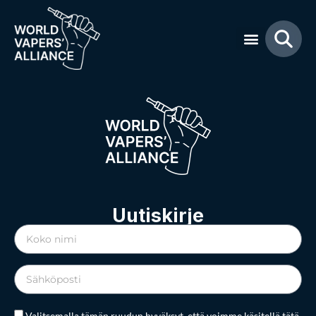
Kassatulos
[accept_stripe_payment_checkout]
Uutiskirje
Valitsemalla tämän ruudun hyväksyt, että voimme käsitellä tätä