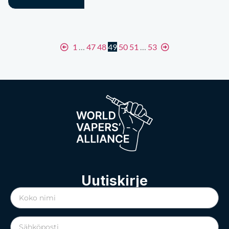
1
…
47
48
49
50
51
…
53
Uutiskirje