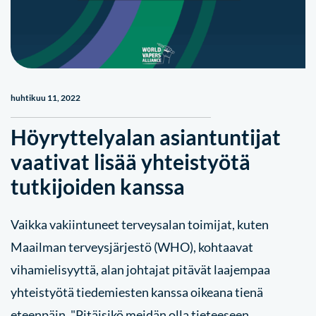
huhtikuu 11, 2022
Höyryttelyalan asiantuntijat
vaativat lisää yhteistyötä
tutkijoiden kanssa
Vaikka vakiintuneet terveysalan toimijat, kuten
Maailman terveysjärjestö (WHO), kohtaavat
vihamielisyyttä, alan johtajat pitävät laajempaa
yhteistyötä tiedemiesten kanssa oikeana tienä
eteenpäin. "Pitäisikö meidän olla tieteeseen