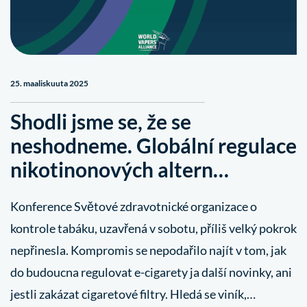
25. maaliskuuta 2025
Shodli jsme se, že se
neshodneme. Globální regulace
nikotinonových altern…
Konference Světové zdravotnické organizace o
kontrole tabáku, uzavřená v sobotu, příliš velký pokrok
nepřinesla. Kompromis se nepodařilo najít v tom, jak
do budoucna regulovat e-cigarety ja další novinky, ani
jestli zakázat cigaretové filtry. Hledá se viník,…