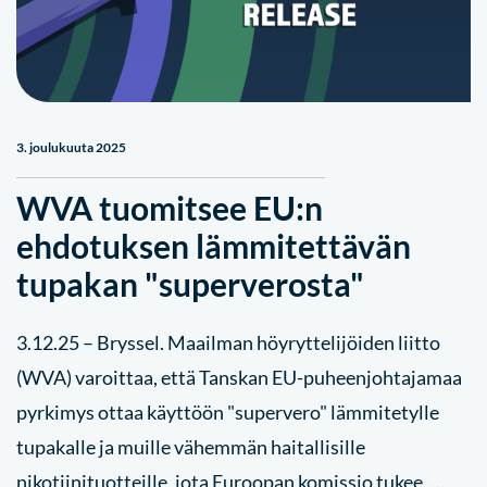
3. joulukuuta 2025
WVA tuomitsee EU:n
ehdotuksen lämmitettävän
tupakan "superverosta"
3.12.25 – Bryssel. Maailman höyryttelijöiden liitto
(WVA) varoittaa, että Tanskan EU-puheenjohtajamaa
pyrkimys ottaa käyttöön "supervero" lämmitetylle
tupakalle ja muille vähemmän haitallisille
nikotiinituotteille, jota Euroopan komissio tukee, …