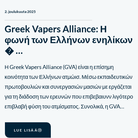
2. joulukuuta 2025
Greek Vapers Alliance: Η
φωνή των Ελλήνων ενηλίκων
� …
Η Greek Vapers Alliance (GVA) είναι η επίσημη
κοινότητα των Ελλήνων ατμώισ. Μέσω εκπαιδευτικών
πρωτοβουλιών και συνεργασιών μασιών με εργάζεται
για τη διάδοση των ερευνών που επιβεβαιυνν λιγότερο
επιβλαβή φύση του ατμίσματος. Συνολικά, η GVA…
LUE LISÄÄ