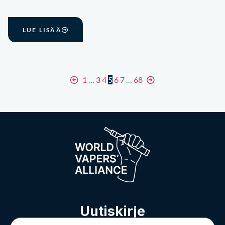
LUE LISÄÄ
1
…
3
4
5
6
7
…
68
Uutiskirje