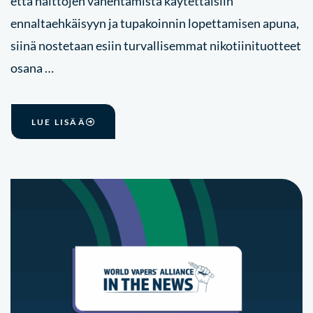
että haittojen vähentämistä käytettäisiin
ennaltaehkäisyyn ja tupakoinnin lopettamisen apuna,
siinä nostetaan esiin turvallisemmat nikotiinituotteet
osana …
LUE LISÄÄ