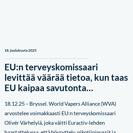
18. joulukuuta 2025
EU:n terveyskomissaari
levittää väärää tietoa, kun taas
EU kaipaa savutonta…
18.12.25 – Bryssel. World Vapers Alliance (WVA)
arvostelee voimakkaasti EU:n terveyskomissaari
Olivér Várhelyiä, joka väitti Euractiv-lehden
haastattelussa, että höyryttely, nikotiinipussit ja