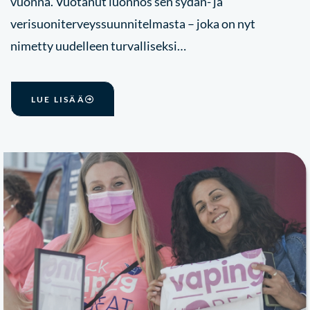
vuonna. Vuotanut luonnos sen sydän- ja
verisuoniterveyssuunnitelmasta – joka on nyt
nimetty uudelleen turvalliseksi…
LUE LISÄÄ