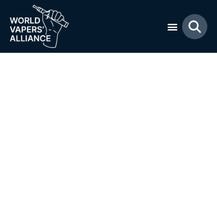
Atrás
Canabis.
Campaña