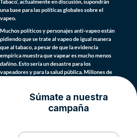
Tabaco’, actualmente en discusión, supondrán
una base para las políticas globales sobre el
vapeo.
Muchos políticos y personajes anti-vapeo están
pidiendo que se trate al vapeo de igual manera
que al tabaco, a pesar de que la evidencia
empírica muestra que vapear es mucho menos
dañino. Esto sería un desastre para los
vapeadores y para la salud pública. Millones de
vapeadores se verían forzados a volver a fumar
tabaco debido a los aumentos de impuestos,
Súmate a nuestra
prohibiciones de sabores y otras restricciones
sobre la disponibilidad de los productos de
campaña
vapeo.