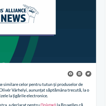
 similare celor pentru tutun și produselor de
livér Várhelyi, aununțat săptămâna trecută, la o
zele la țigările electronice.
tra, a declarat pentru
Πολιτικό
la Bruxelles că