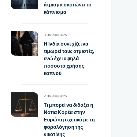
άτμισμα σκοτώνει το
κάπνισμα
30 Ιουλίου 2026
Η Ινδία συνεχίζει να
τιμωρεί τους ατμιστές,
ενώ έχει υψηλά
ποσοστά χρήσης
καπνού
20 Ιουλίου 2026
Τι μπορεί να διδάξει η
Νότια Κορέα στην
Ευρώπη σχετικά με τη
φορολόγηση της
νικοτίνης