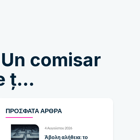
Κατάστημα
 Un comisar
e ț…
ΠΡΌΣΦΑΤΑ ΆΡΘΡΑ
4 Αυγούστου 2026
Άβολη αλήθεια: το