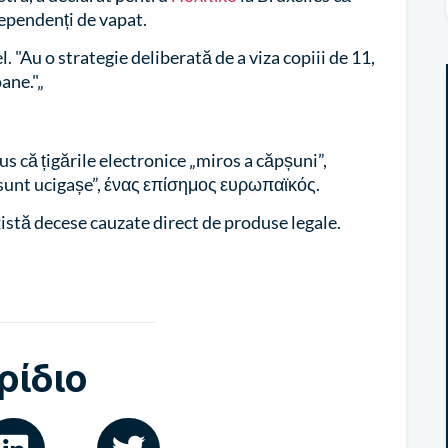
dependenți de vapat.
. "Au o strategie deliberată de a viza copiii de 11,
ane."„
us că țigările electronice „miros a căpșuni”,
, sunt ucigașe”, ένας επίσημος ευρωπαϊκός.
xistă decese cauzate direct de produse legale.
ρίδιο