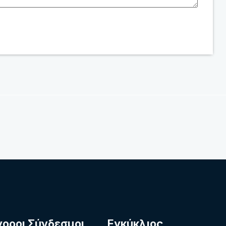
γοροι Σύνδεσμοι
Εγκύκλιος