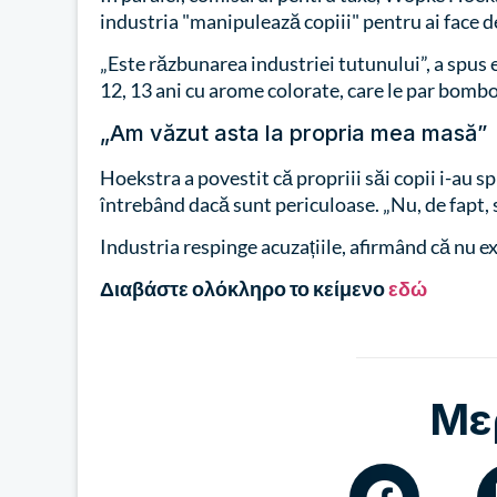
industria "manipulează copiii" pentru ai face 
„Este răzbunarea industriei tutunului”, a spus el
12, 13 ani cu arome colorate, care le par bombo
„Am văzut asta la propria mea masă”
Hoekstra a povestit că propriii săi copii i-au sp
întrebând dacă sunt periculoase. „Nu, de fapt
Industria respinge acuzațiile, afirmând că nu e
Διαβάστε ολόκληρο το κείμενο
εδώ
Με