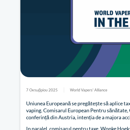
7 Οκτωβρίου 2025
World Vapers' Alliance
Uniunea Europeană se pregătește să aplice taxe
vaping. Comisarul European Pentru sănătate, O
conferință din Austria, intenția de a majora acci
In paralel, comisarul pentru taxe, Wopke Hoeks