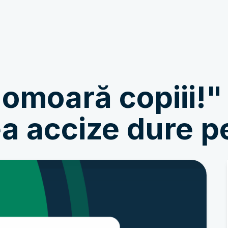
Εμπλέκομαι
Ειδήσεις
 omoară copiii!"
a accize dure p