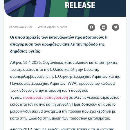
16 Απριλίου 2025
World Vapers' Alliance
Οι υποστηρικτές των καταναλωτών προειδοποιούν: Η
απαγόρευση των αρωμάτων απειλεί την πρόοδο της
δημόσιας υγείας
Αθήνα, 16.4.2025. Οργανώσεις καταναλωτών και υποστηρικτές
του ατμίσματος από την Ελλάδα και όλη την Ευρώπη,
συμπεριλαμβανομένης της Ελληνικής Συμμαχίας Ατμιστών και της
Παγκόσμιας Συμμαχίας Ατμιστών (WVA), κρούουν τον κώδωνα
του κινδύνου για την απόφαση του Υπουργείου
Υγείας.
προτεινόμενη απαγόρευση
σε όλες τις γεύσεις ατμίσματος
εκτός από τον καπνό και τη μενθόλη. Προειδοποιούν ότι αυτό το
μέτρο κινδυνεύει να ανατρέψει την πρόοδο που έχει κερδηθεί με
κόπο στην Ελλάδα στη μείωση των ποσοστών καπνίσματος.
Από το 2019, όταν η Ελλάδα υιοθέτησε επίσημα τη μείωση της