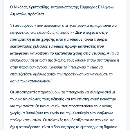
Ο Νικόλας Χριστοφίδης, εκπρόσωπος της Συμμαχίας Ελλήνων
Ατμιστών, πρόσθεσε:
“Η απαγόρευση των αρωμάτων στα ηλεκτρονικά τσιγάρα είναι μια
επιφανειακή και επικίνδυνη απόφαση.».
Δεν στοχεύει στην
πραγματική αιτία χρήσης από ανηλίκους, αλλά τιμωρεί
εκατοντάδες χιλιάδες ενήλικες πρώην καπνιστές που
κατάφεραν να κόψουν το κάπνισμα χάρη στις γεύσεις.
Αντί να
ενισχύσουν τη μείωση της βλάβης, τους ωθούν πίσω στα τσιγάρα ή
στην παράνομη αγορά. Καλούμε το Υπουργείο Υγείας να
επανεξετάσει αμέσως αυτήν την προσέγγιση και να ακούσει τη
φωνή των καταναλωτών.”
Οι υποστηρικτές παροτρύνουν το Υπουργείο να συνεργαστεί με
τους καταναλωτές, τους ειδικούς και την επιστημονική κοινότητα
για την ανάπτυξη κανονισμών που προστατεύουν τους νέους
χωρίς να θυσιάζουν την υγεία και την ελευθερία των ενήλικων
πρώην καπνιστών. Οι πολιτικές που βασίζονται σε στοιχεία, και
όχι η απαγόρευση, είναι ο δρόμος προς τα εμπρός για τη δημόσια