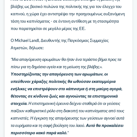
βλάβης ως βασικό πυλώνα της πολιτικής της για τον έλεγχο του
καπνού, η χώρα έχει αντιστρέψει την προηγουμένως αυξανόμενη
τάση του καπνίσματος - σε έντονη αντίθεση με τη στασιμότητα
που παρατηρείται σε μεγάλο μέρος της ΕΕ.
Ο Michael Landl, Διευθυντής της Παγκόσμιας Συμμαχίας
Ατμιστών, δήλωσε:
“Μια απαγόρευση αρωμάτων θα ήταν ένα τεράστιο βήμα προς τα
πίσω για τη δημόσια υγεία και τη μείωση της βλάβης.».
Υποστηρίζοντας την απαγόρευση των αρωμάτων, οι
υπεύθυνοι χάραξης πολιτικής θα ωθούσαν εκατομμύρια
ενήλικες να επιστρέψουν στο κάπνισμα ή στη μαύρη αγορά,
θέτοντας σε κίνδυνο ζωές και αγνοώντας τα επιστημονικά
στοιχεία.
Η επιστημονική έρευνα δείχνει σταθερά ότι οι γεύσεις
παίζουν καθοριστικό ρόλο στη διακοπή του καπνίσματος από τους
καπνιστές. Η έγκριση της απαγόρευσης των γεύσεων αγνοεί αυτά
τα ευρήματα και τη σαφή βούληση του λαού.
Αυτό θα προκαλέσει
περισσότερο κακό παρά καλό.
”