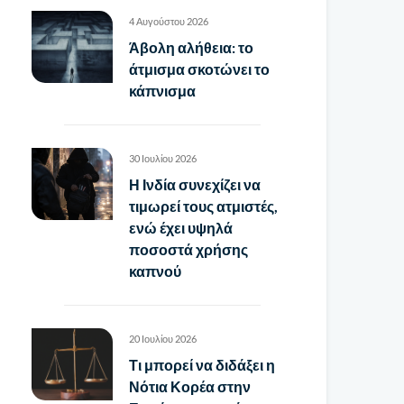
4 Αυγούστου 2026
Άβολη αλήθεια: το
άτμισμα σκοτώνει το
κάπνισμα
30 Ιουλίου 2026
Η Ινδία συνεχίζει να
τιμωρεί τους ατμιστές,
ενώ έχει υψηλά
ποσοστά χρήσης
καπνού
20 Ιουλίου 2026
Τι μπορεί να διδάξει η
Νότια Κορέα στην