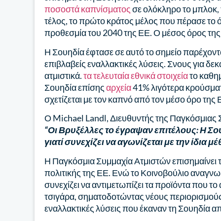
ποσοστά καπνίσματος
σε ολόκληρο το μπλοκ, 
τέλος, το πρώτο κράτος μέλος που πέρασε το ό
προθεσμία του 2040 της ΕΕ. Ο μέσος όρος της
Η Σουηδία έφτασε σε αυτό το σημείο παρέχον
επιβλαβείς εναλλακτικές λύσεις. Σνους για δεκα
ατμιστικά.
τα τελευταία εθνικά στοιχεία
το καθημ
Σουηδία επίσης
αρχεία
41% λιγότερα κρούσματ
σχετίζεται με τον καπνό από τον μέσο όρο της 
Ο Michael Landl, Διευθυντής της Παγκόσμιας
“Οι Βρυξέλλες το έγραψαν επιτέλους: Η Σ
γιατί συνεχίζει να αγωνίζεται με την ίδια 
Η Παγκόσμια Συμμαχία Ατμιστών επισημαίνει τ
πολιτικής της ΕΕ. Ενώ το Κοινοβούλιο αναγν
συνεχίζει να αντιμετωπίζει τα προϊόντα που το
τσιγάρα, σηματοδοτώντας νέους περιορισμούς 
εναλλακτικές λύσεις που έκαναν τη Σουηδία α