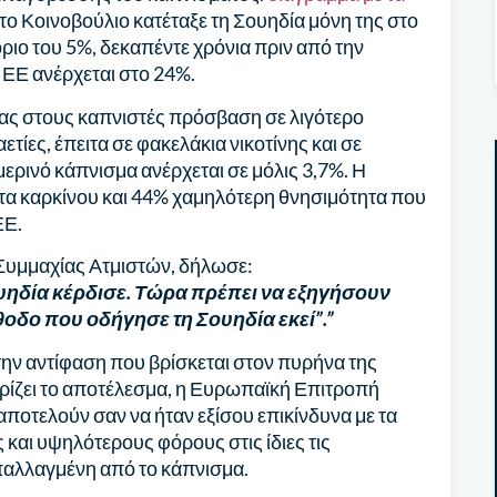
το Κοινοβούλιο κατέταξε τη Σουηδία μόνη της στο
ριο του 5%, δεκαπέντε χρόνια πριν από την
 ΕΕ ανέρχεται στο 24%.
τας στους καπνιστές πρόσβαση σε λιγότερο
ετίες, έπειτα σε φακελάκια νικοτίνης και σε
ερινό κάπνισμα ανέρχεται σε μόλις 3,7%. Η
α καρκίνου και 44% χαμηλότερη θνησιμότητα που
ΕΕ.
 Συμμαχίας Ατμιστών, δήλωσε:
ουηδία κέρδισε. Τώρα πρέπει να εξηγήσουν
μέθοδο που οδήγησε τη Σουηδία εκεί”.”
ην αντίφαση που βρίσκεται στον πυρήνα της
ωρίζει το αποτέλεσμα, η Ευρωπαϊκή Επιτροπή
 αποτελούν σαν να ήταν εξίσου επικίνδυνα με τα
και υψηλότερους φόρους στις ίδιες τις
παλλαγμένη από το κάπνισμα.