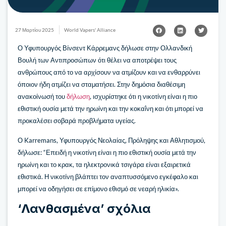
27 Μαρτίου 2025
World Vapers' Alliance
Ο Υφυπουργός Βίνσεντ Κάρρεμανς δήλωσε στην Ολλανδική
Βουλή των Αντιπροσώπων ότι θέλει να αποτρέψει τους
ανθρώπους από το να αρχίσουν να ατμίζουν και να ενθαρρύνει
όποιον ήδη ατμίζει να σταματήσει. Στην δημόσια διαθέσιμη
ανακοίνωσή του
δήλωση
, ισχυρίστηκε ότι η νικοτίνη είναι η πιο
εθιστική ουσία μετά την ηρωίνη και την κοκαΐνη και ότι μπορεί να
προκαλέσει σοβαρά προβλήματα υγείας.
Ο Karremans, Υφυπουργός Νεολαίας, Πρόληψης και Αθλητισμού,
δήλωσε: “Επειδή η νικοτίνη είναι η πιο εθιστική ουσία μετά την
ηρωίνη και το κρακ, τα ηλεκτρονικά τσιγάρα είναι εξαιρετικά
εθιστικά. Η νικοτίνη βλάπτει τον αναπτυσσόμενο εγκέφαλο και
μπορεί να οδηγήσει σε επίμονο εθισμό σε νεαρή ηλικία».
‘Λανθασμένα’ σχόλια