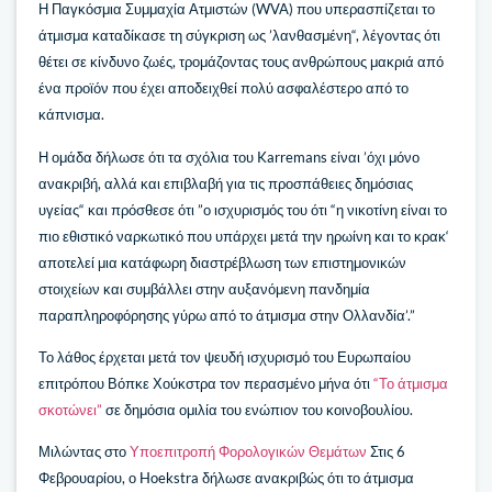
Η Παγκόσμια Συμμαχία Ατμιστών (WVA) που υπερασπίζεται το
άτμισμα καταδίκασε τη σύγκριση ως ’λανθασμένη“, λέγοντας ότι
θέτει σε κίνδυνο ζωές, τρομάζοντας τους ανθρώπους μακριά από
ένα προϊόν που έχει αποδειχθεί πολύ ασφαλέστερο από το
κάπνισμα.
Η ομάδα δήλωσε ότι τα σχόλια του Karremans είναι ’όχι μόνο
ανακριβή, αλλά και επιβλαβή για τις προσπάθειες δημόσιας
υγείας“ και πρόσθεσε ότι ”ο ισχυρισμός του ότι “η νικοτίνη είναι το
πιο εθιστικό ναρκωτικό που υπάρχει μετά την ηρωίνη και το κρακ‘
αποτελεί μια κατάφωρη διαστρέβλωση των επιστημονικών
στοιχείων και συμβάλλει στην αυξανόμενη πανδημία
παραπληροφόρησης γύρω από το άτμισμα στην Ολλανδία’.”
Το λάθος έρχεται μετά τον ψευδή ισχυρισμό του Ευρωπαίου
επιτρόπου Βόπκε Χούκστρα τον περασμένο μήνα ότι
“Το άτμισμα
σκοτώνει”
σε δημόσια ομιλία του ενώπιον του κοινοβουλίου.
Μιλώντας στο
Υποεπιτροπή Φορολογικών Θεμάτων
Στις 6
Φεβρουαρίου, ο Hoekstra δήλωσε ανακριβώς ότι το άτμισμα