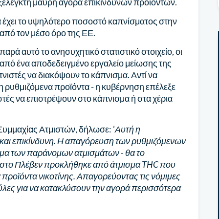
εξέλεγκτη μαύρη αγορά επικίνδυνων προϊόντων.
α έχει το υψηλότερο ποσοστό καπνίσματος στην
πό τον μέσο όρο της ΕΕ.
αρά αυτό το ανησυχητικό στατιστικό στοιχείο, οι
 από ένα αποδεδειγμένο εργαλείο μείωσης της
πνιστές να διακόψουν το κάπνισμα. Αντί να
 μη ρυθμιζόμενα προϊόντα - η κυβέρνηση επέλεξε
ιστές να επιστρέψουν στο κάπνισμα ή στα χέρια
Συμμαχίας Ατμιστών, δήλωσε: ’
Αυτή η
 και επικίνδυνη. Η απαγόρευση των ρυθμιζόμενων
ημα των παράνομων ατμισμάτων - θα το
υ στο Πλέβεν προκλήθηκε από άτμισμα THC που
 προϊόντα νικοτίνης. Απαγορεύοντας τις νόμιμες
 πύλες για να κατακλύσουν την αγορά περισσότερα