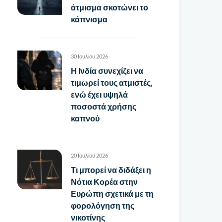
άτμισμα σκοτώνει το
κάπνισμα
30 Ιουλίου 2026
Η Ινδία συνεχίζει να
τιμωρεί τους ατμιστές,
ενώ έχει υψηλά
ποσοστά χρήσης
καπνού
20 Ιουλίου 2026
Τι μπορεί να διδάξει η
Νότια Κορέα στην
Ευρώπη σχετικά με τη
φορολόγηση της
νικοτίνης