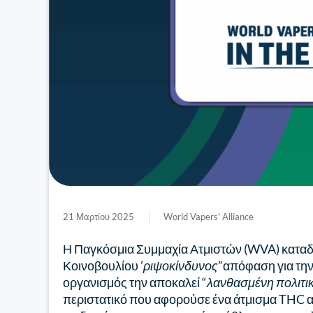
21 Μαρτίου 2025
World Vapers' Alliance
Η Παγκόσμια Συμμαχία Ατμιστών (WVA) καταδ
Κοινοβουλίου ’
ριψοκίνδυνος
”απόφαση για τη
οργανισμός την αποκαλεί “
λανθασμένη πολιτι
περιστατικό που αφορούσε ένα άτμισμα THC απ