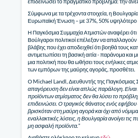
επιδεινώσει το πραγματικό πρόβλημα: την αν
Σύμφωνα με τα τρέχοντα στοιχεία, η Βουλγαρί
Ευρωπαϊκή Ένωση – με 37%, 50% υψηλότερο α
Η Παγκόσμια Συμμαχία Ατμιστών αναφέρει ότι π
Βούλγαροι πολιτικοί επέλεξαν να απαλλαγούν
βλάβης που έχει αποδειχθεί ότι βοηθά τους κα
αντιμετωπίσει τη βασική αιτία - παράνομα και
μια πολιτική που θα ωθήσει τους ενήλικες ατμ
των εμπόρων της μαύρης αγοράς, προσθέτει.
Ο Michael Landl, Διευθυντής της Παγκόσμιας 
απαγόρευση δεν είναι απλώς παράλογη. Είναι
προϊόντων ατμίσματος δεν θα λύσει το πρόβλ
επιδεινώσει. Ο τραγικός θάνατος ενός εφήβο
βρισκόταν στη μαύρη αγορά και όχι από νόμιμα
εναλλακτικές λύσεις, η Βουλγαρία ανοίγει τις
μη ασφαλή προϊόντα.
”
Διαβάστε ολόκληρο το κείμενο
εδώ