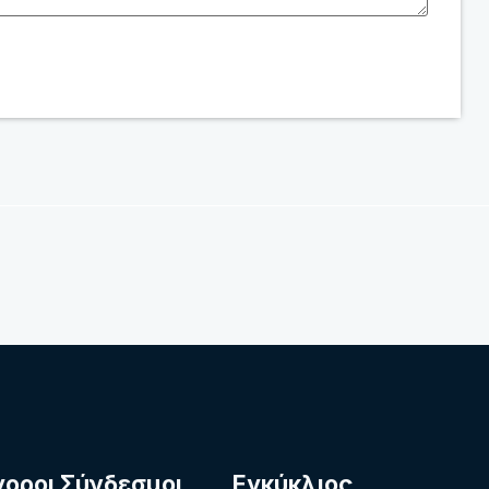
γοροι Σύνδεσμοι
Εγκύκλιος