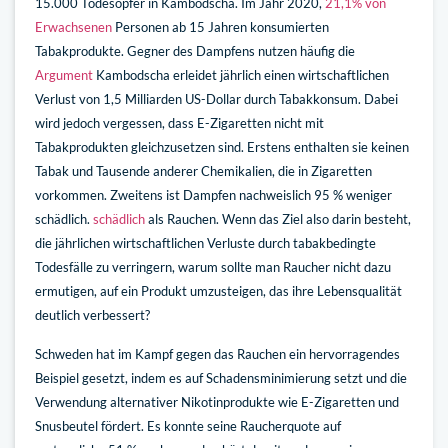
15.000 Todesopfer in Kambodscha. Im Jahr 2020,
21,1% von
Erwachsenen
Personen ab 15 Jahren konsumierten
Tabakprodukte. Gegner des Dampfens nutzen häufig die
Argument
Kambodscha erleidet jährlich einen wirtschaftlichen
Verlust von 1,5 Milliarden US-Dollar durch Tabakkonsum. Dabei
wird jedoch vergessen, dass E-Zigaretten nicht mit
Tabakprodukten gleichzusetzen sind. Erstens enthalten sie keinen
Tabak und Tausende anderer Chemikalien, die in Zigaretten
vorkommen. Zweitens ist Dampfen nachweislich 95 % weniger
schädlich.
schädlich
als Rauchen. Wenn das Ziel also darin besteht,
die jährlichen wirtschaftlichen Verluste durch tabakbedingte
Todesfälle zu verringern, warum sollte man Raucher nicht dazu
ermutigen, auf ein Produkt umzusteigen, das ihre Lebensqualität
deutlich verbessert?
Schweden hat im Kampf gegen das Rauchen ein hervorragendes
Beispiel gesetzt, indem es auf Schadensminimierung setzt und die
Verwendung alternativer Nikotinprodukte wie E-Zigaretten und
Snusbeutel fördert. Es konnte seine Raucherquote auf