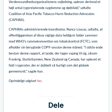
Verdenssundhedsorganisationens vejledning, oplever derimod et
højt antal rygerelaterede sygdomme og dødsfald," udtalte
Coalition of Asia Pacific Tobacco Harm Reduction Advocates
(CAPHRA).
CAPHRAs administrerende koordinator, Nancy Loucas, udtalte, at
offentliggørelsen af disse vigtige data heldigvis falder sammen
med WHO's rammekonvention om tobakskontrol (FCTC), som
afholder sin berygtede COP9-session denne måned. "I sidste ende
beviser denne rapport, at lande, der tager vaping til sig, såsom
Frankrig, Storbritannien, New Zealand og Canada, har oplevet et
fald i rygerater, der er dobbelt så hurtigt som det globale
gennemsnit," sagde hun.
Oprindeligt udgivet
her
.
Dele