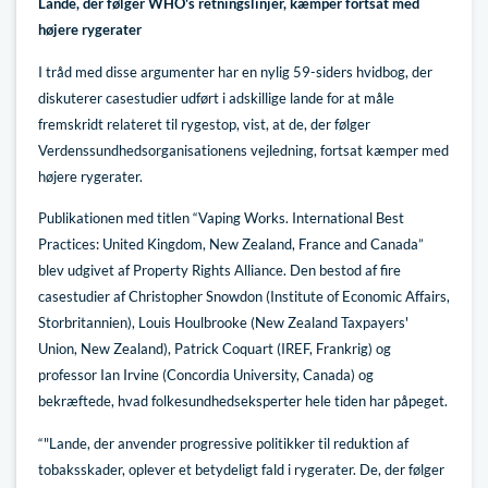
Lande, der følger WHO's retningslinjer, kæmper fortsat med
højere rygerater
I tråd med disse argumenter har en nylig 59-siders hvidbog, der
diskuterer casestudier udført i adskillige lande for at måle
fremskridt relateret til rygestop, vist, at de, der følger
Verdenssundhedsorganisationens vejledning, fortsat kæmper med
højere rygerater.
Publikationen med titlen “Vaping Works. International Best
Practices: United Kingdom, New Zealand, France and Canada”
blev udgivet af Property Rights Alliance. Den bestod af fire
casestudier af Christopher Snowdon (Institute of Economic Affairs,
Storbritannien), Louis Houlbrooke (New Zealand Taxpayers'
Union, New Zealand), Patrick Coquart (IREF, Frankrig) og
professor Ian Irvine (Concordia University, Canada) og
bekræftede, hvad folkesundhedseksperter hele tiden har påpeget.
“"Lande, der anvender progressive politikker til reduktion af
tobaksskader, oplever et betydeligt fald i rygerater. De, der følger