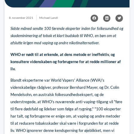
8. november 2021
Michael Landl
Sidste måned sendte 100 førende eksperter inden for folkesundhed og
skademinimering af tobak et klart budskab til WHO, en bøn om at
afslutte krigen mod vaping og andre nikotinalternativer.
WHO er nødt til at erkende, at dens metode er ineffektiv, og
konsultere videnskaben og forbrugerne for at redde millioner af
liv.
Blandt eksperterne var World Vapers' Alliance (WVA)'s
videnskabelige rådgiver, professor Bernhard Mayer, og Dr. Colin
Mendelsohn, en australsk folkesundhedsekspert, og de
understregede, at WHO's nuværende anti-vaping-tilgang vil "føre
til flere dødsfald og lidelser som følge af rygning." "100 eksperter
har talt, og forbrugerne er enige om, at vaping og andre metoder
til at reducere tobaksskader skal være i forgrunden for at redde
liv. WHO ignorerer denne kendsgerning for øjeblikket, men vi