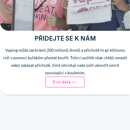
PŘIDEJTE SE K NÁM
Vaping může zachránit 200 milionů životů a příchutě hrají klíčovou
roli v pomoci kuřákům přestat kouřit. Tvůrci politik však chtějí omezit
nebo zakázat příchutě, čímž ohrožují naše úsilí ukončit úmrtí
související s kouřením.
Číst dále >>