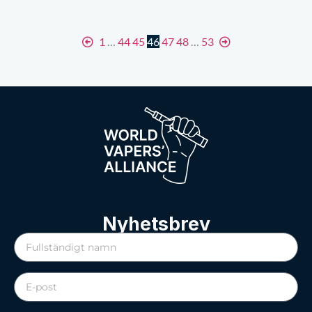
1
…
44
45
46
47
48
…
53
Nyhetsbrev