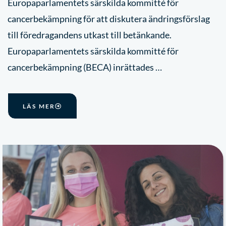
Europaparlamentets särskilda kommitté för
cancerbekämpning för att diskutera ändringsförslag
till föredragandens utkast till betänkande.
Europaparlamentets särskilda kommitté för
cancerbekämpning (BECA) inrättades …
LÄS MER