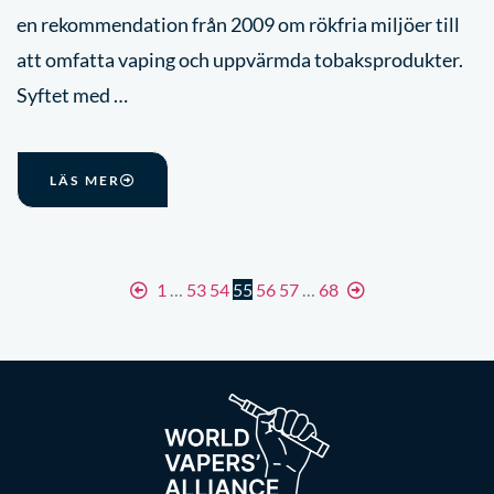
en rekommendation från 2009 om rökfria miljöer till
att omfatta vaping och uppvärmda tobaksprodukter.
Syftet med …
LÄS MER
1
…
53
54
55
56
57
…
68