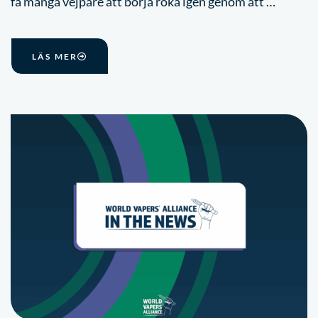
få många vejpare att börja röka igen genom att …
LÄS MER