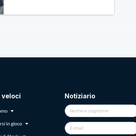
 veloci
Notiziario
iamo
si in gioco