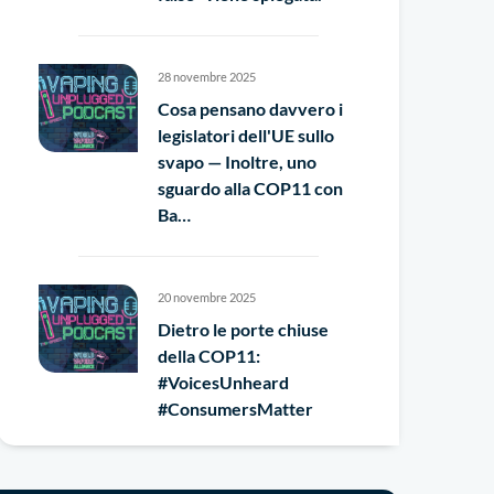
28 novembre 2025
Cosa pensano davvero i
legislatori dell'UE sullo
svapo — Inoltre, uno
sguardo alla COP11 con
Ba…
20 novembre 2025
Dietro le porte chiuse
della COP11:
#VoicesUnheard
#ConsumersMatter