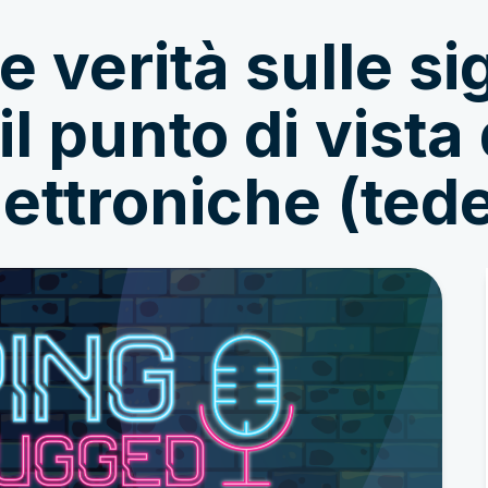
 e verità sulle si
Mettersi in gioco
Notizie & Storie
il punto di vista
elettroniche (ted