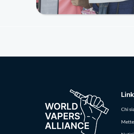
Link
Chi s
Metter