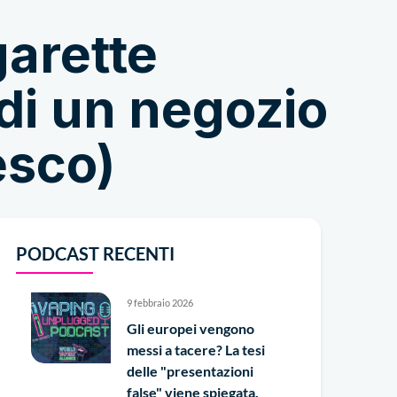
garette
Negozio
 di un negozio
esco)
PODCAST RECENTI
9 febbraio 2026
Gli europei vengono
messi a tacere? La tesi
delle "presentazioni
false" viene spiegata.