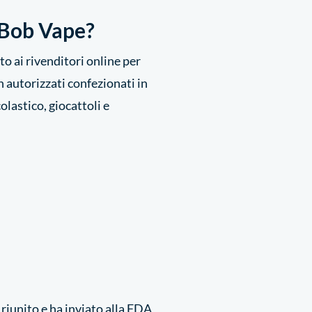
geBob Vape?
to ai rivenditori online per
n autorizzati confezionati in
lastico, giocattoli e
 riunito e ha inviato alla FDA