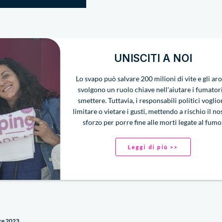
UNISCITI A NOI
Lo svapo può salvare 200 milioni di vite e gli ar
svolgono un ruolo chiave nell'aiutare i fumator
smettere. Tuttavia, i responsabili politici vogli
limitare o vietare i gusti, mettendo a rischio il no
sforzo per porre fine alle morti legate al fumo
Leggi di più >>
re 2023