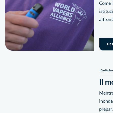
Come in
istituz
affront
PE
13 ottobr
Il 
Mentre
inondat
prepara