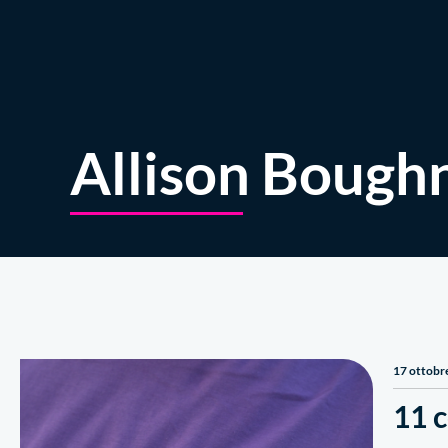
Chi siamo
Allison Bough
17 ottobr
11 