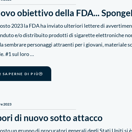
uovo obiettivo della FDA... Spon
gosto 2023 la FDA ha inviato ulteriori lettere di avvertimen
nduto e/o distribuito prodotti di sigarette elettroniche no
 sembrare personaggi attraenti per i giovani, materiale sco
. #1 sul loro …
R SAPERNE DI PIÙ
re 2023
pori di nuovo sotto attacco
gosto un gruppo di procuratori generali degli Stati Uniti si è