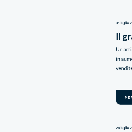
31 luglio 
Il g
Un arti
in aume
vendite
PE
24 luglio 