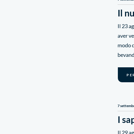
Il n
Il 23 a
aver ve
modo da
bevande
PE
7 settemb
I sa
Il 29 a