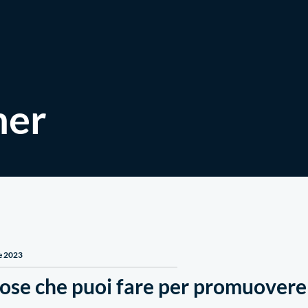
Mettersi in gioco
Notizie & Storie
ner
e 2023
cose che puoi fare per promuovere