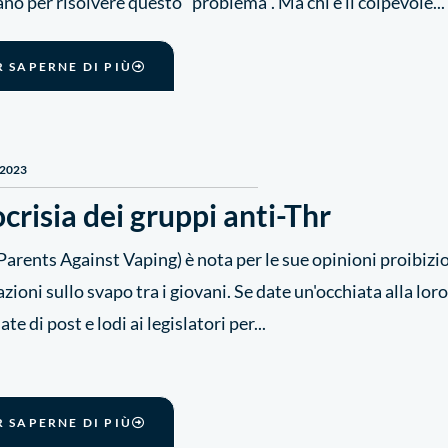
no per risolvere questo "problema". Ma chi è il colpevole...
R SAPERNE DI PIÙ
 2023
ocrisia dei gruppi anti-Thr
arents Against Vaping) è nota per le sue opinioni proibizio
zioni sullo svapo tra i giovani. Se date un'occhiata alla lor
te di post e lodi ai legislatori per...
R SAPERNE DI PIÙ