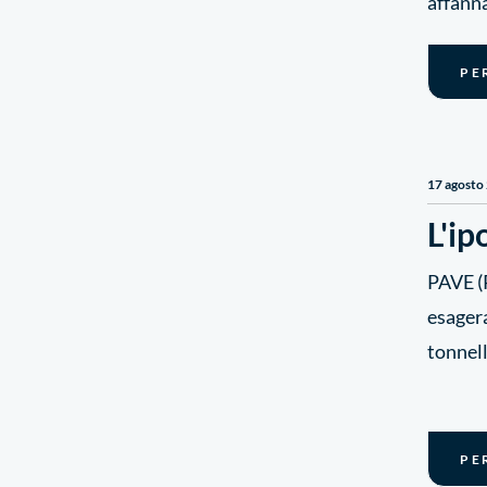
affanna
PE
17 agosto
L'ip
PAVE (P
esagera
tonnella
PE