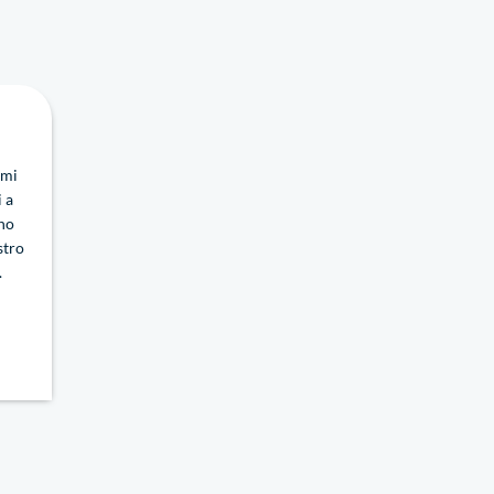
omi
i a
ono
stro
.