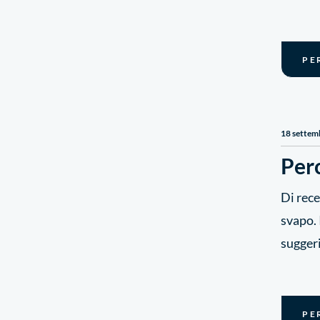
PE
18 settem
Perc
Di rece
svapo. 
sugger
PE