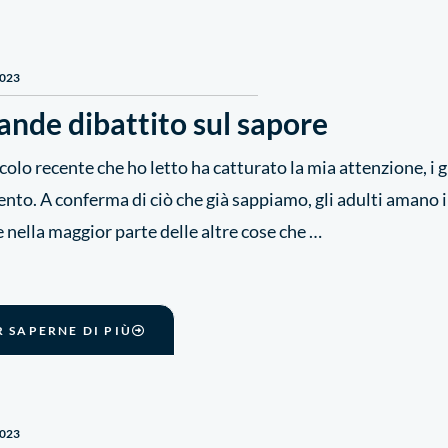
2023
rande dibattito sul sapore
colo recente che ho letto ha catturato la mia attenzione, i g
nto. A conferma di ciò che già sappiamo, gli adulti amano i 
 nella maggior parte delle altre cose che …
R SAPERNE DI PIÙ
2023