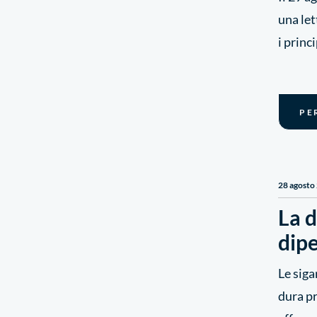
una let
i princ
PE
28 agosto
La d
dipe
Le siga
dura pr