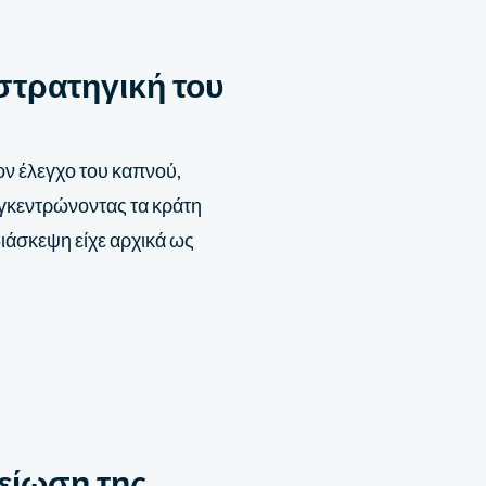
στρατηγική του
ν έλεγχο του καπνού,
γκεντρώνοντας τα κράτη
διάσκεψη είχε αρχικά ως
μείωση της