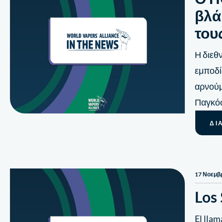
βλά
του
Η διεθ
εμποδί
αρνούμ
Παγκόσ
ΔΙ
17 Νοεμβ
Los 
El llam