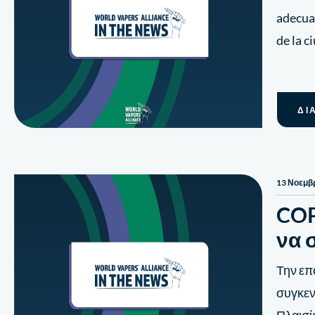
adecua
de la 
ΔΙ
13 Νοεμβ
COP
να 
Την επ
συγκεν