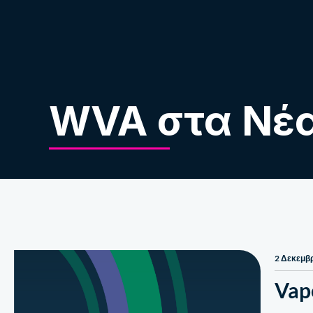
Σχετικά με εμάς
WVA στα Νέ
2 Δεκεμβ
Vap