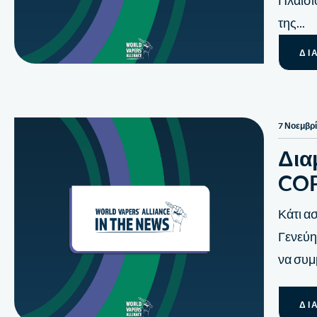
Πλαισί
της...
ΔΙ
7 Νοεμβρ
Δια
COP
Κάτι α
Γενεύη
να συμ
ΔΙ