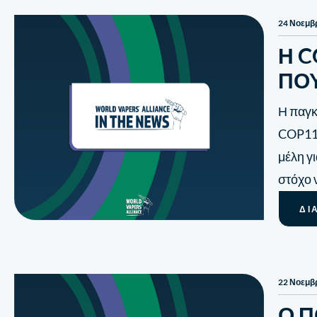
24 Νοεμβ
Η C
ΠΟΥ
Η παγκ
COP11,
μέλη γ
στόχο 
ΔΙ
22 Νοεμβ
Ο Π