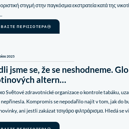
οριστική στιγμή στην παγκόσμια εκστρατεία κατά της νικοτίν
..
ΑΒΆΣΤΕ ΠΕΡΙΣΣΌΤΕΡΑ
ρίου 2025
li jsme se, že se neshodneme. Glo
otinových altern…
ο Světové zdravotnické organizace o kontrole tabáku, uzav
 nepřinesla. Kompromis se nepodařilo najít v tom, jak do 
 novinky, ani jestli zakázat τσιγάρο φιλτράρισμα. Hledá se v