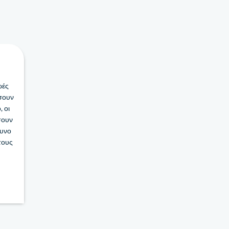
ωές
ήσουν
 οι
σουν
δυνο
τους