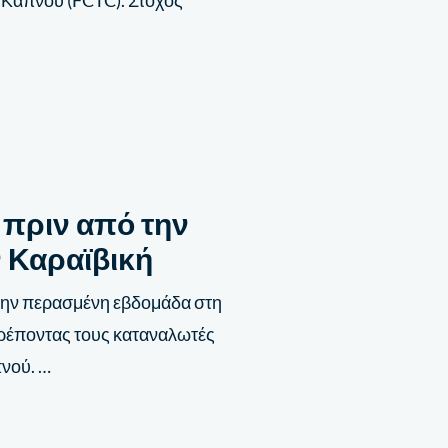
 Καπνού (FCTC). Στόχος
 πριν από την
ν Καραϊβική
την περασμένη εβδομάδα στη
οτρέποντας τους καταναλωτές
πνού. …