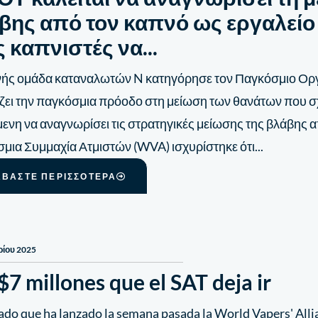
βης από τον καπνό ως εργαλείο 
ς καπνιστές να...
νής ομάδα καταναλωτών N κατηγόρησε τον Παγκόσμιο Οργ
ζει την παγκόσμια πρόοδο στη μείωση των θανάτων που σχε
ενη να αναγνωρίσει τις στρατηγικές μείωσης της βλάβης α
μια Συμμαχία Ατμιστών (WVA) ισχυρίστηκε ότι...
ΑΒΆΣΤΕ ΠΕΡΙΣΣΌΤΕΡΑ
ρίου 2025
$7 millones que el SAT deja ir
ado que ha lanzado la semana pasada la World Vapers' Allia