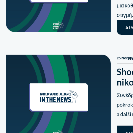
μια καθ
στιγμή.
ΔΙ
25 Νοεμβ
Shod
nik
Συνέδρι
pokrok
a další