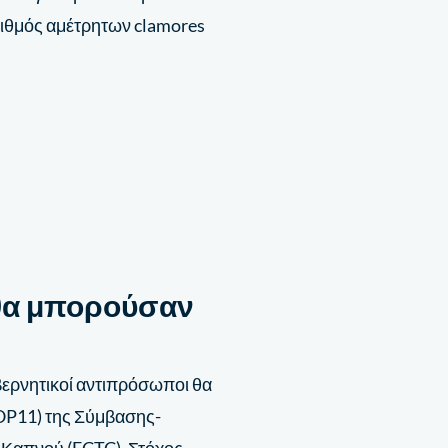
ριθμός αμέτρητων clamores
θα μπορούσαν
βερνητικοί αντιπρόσωποι θα
OP11) της Σύμβασης-