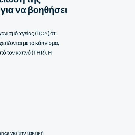
για να βοηθήσει
ανισμό Υγείας (ΠΟΥ) ότι
τίζονται με το κάπνισμα,
πό τον καπνό (THR). Η
nce για την τακτική