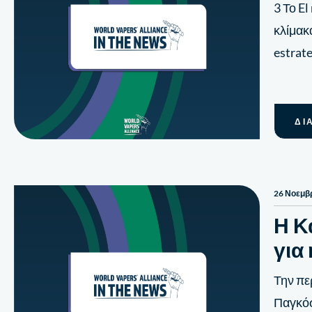
3 Το E
κλίμακ
estrat
ΔΙ
26 Νοεμβ
Η Κ
για
Την πε
Παγκόσ