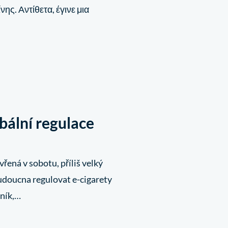
ης. Αντίθετα, έγινε μια
bální regulace
řená v sobotu, příliš velký
budoucna regulovat e-cigarety
iník,…