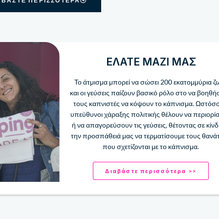
ΑΒΆΣΤΕ ΠΕΡΙΣΣΌΤΕΡΑ
ΕΛΆΤΕ ΜΑΖΊ ΜΑΣ
Το άτμισμα μπορεί να σώσει 200 ​​εκατομμύρια ζ
και οι γεύσεις παίζουν βασικό ρόλο στο να βοηθ
τους καπνιστές να κόψουν το κάπνισμα. Ωστόσο,
υπεύθυνοι χάραξης πολιτικής θέλουν να περιορί
ή να απαγορεύσουν τις γεύσεις, θέτοντας σε κίν
την προσπάθειά μας να τερματίσουμε τους θανά
που σχετίζονται με το κάπνισμα.
Διαβάστε περισσότερα >>