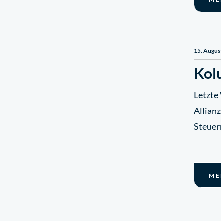
15. Augus
Kol
Letzte
Allian
Steuerr
ME