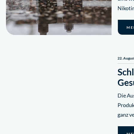
Nikoti
ME
22. Augus
Sch
Ges
Die Au
Produkt
ganz v
ME