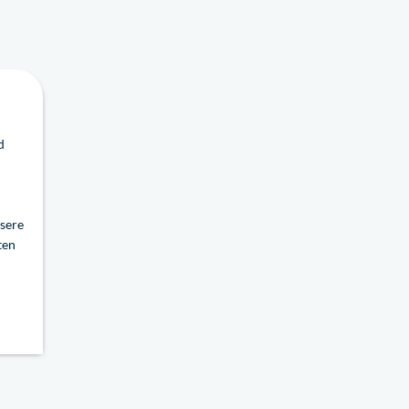
d
sere
ten