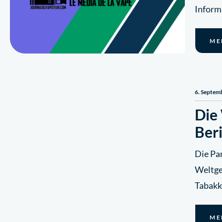
Inform
ME
6. Septem
Die
Beri
Die Pa
Weltge
Tabakk
ME