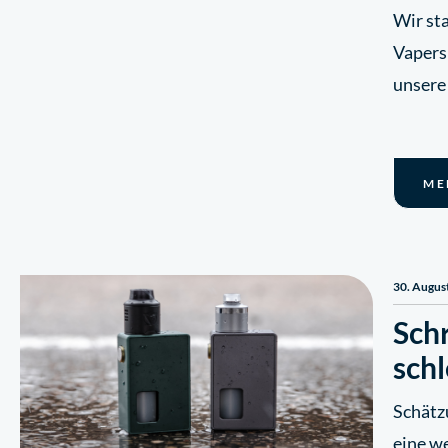
Wir st
Vapers
unsere
ME
30. Augus
Schr
schl
Schätz
eine w