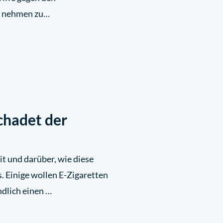
n nehmen zu…
chadet der
t und darüber, wie diese
s. Einige wollen E-Zigaretten
ndlich einen …