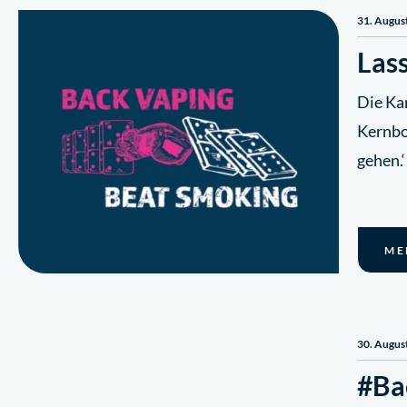
31. Augus
Las
Die Ka
Kernbo
gehen.
ME
30. Augus
#Ba