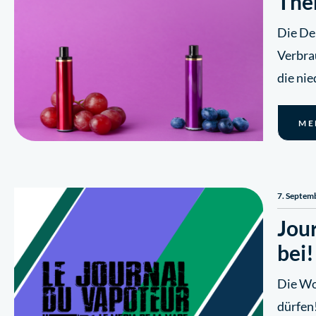
The
Die De
Verbra
die nie
ME
7. Septem
Jour
bei!
Die Wor
dürfen