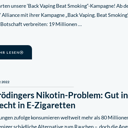
arten unsere ’Back Vaping Beat Smoking“-Kampagne! Ab de
' Alliance mit ihrer Kampagne „Back Vaping. Beat Smoking
 Botschaft verbreiten: 19 Millionen …
HR LESEN
t 2022
ödingers Nikotin-Problem: Gut in
echt in E-Zigaretten
ungen zufolge konsumieren weltweit mehr als 80 Millione
eniger schädliche Alternative zum Rauchen –, doch die Ang