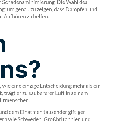
r Schadensminimierung. Die Wahl des
ag: um genau zu zeigen, dass Dampfen und
 Aufhören zu helfen.
n
ens?
 wie eine einzige Entscheidung mehr als ein
 trägt er zu saubererer Luft in seinem
 Mitmenschen.
 und dem Einatmen tausender giftiger
ndern wie Schweden, Großbritannien und