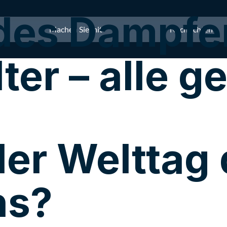
 des Dampfe
Machen Sie mit
Nachrichten
ter – alle 
der Welttag
ns?