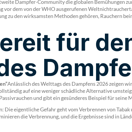
eltweite Dampfer-Community die globalen Bemühungen zu
n Tag vor dem von der WHO ausgerufenen Weltnichtrauchert
ng zu den wirksamsten Methoden gehören, Rauchern beim
ereit für de
 des Dampf
nen”
Anlässlich des Welttags des Dampfens 2026 zeigen wir,
ständig auf eine weniger schädliche Alternative umsteigt,
 Passivrauchen und gibt ein gesünderes Beispiel für seine
in: Die eigentliche Gefahr geht vom Verbrennen von Tabak
iminieren die Verbrennung, und die Ergebnisse sind in Lä