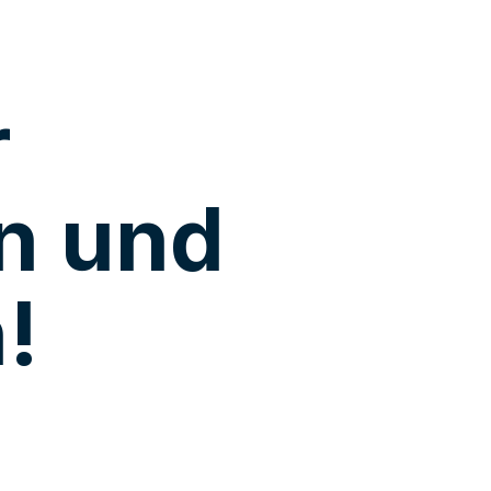
r
n und
!