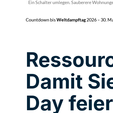
Ein Schalter umlegen. Sauberere Wohnungen,
Countdown bis
Weltdampftag
2026 – 30. M
Days
Ressour
Damit Si
Day feie