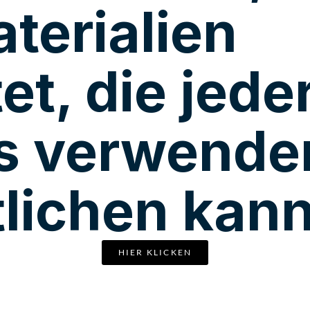
erialien
et, die jede
os verwende
tlichen kann
HIER KLICKEN