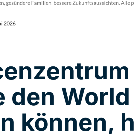
 gesündere Familien, bessere Zukunftsaussichten. Alle pr
ai 2026
Hours
Minutes
cenzentrum
e den World
rn können, 